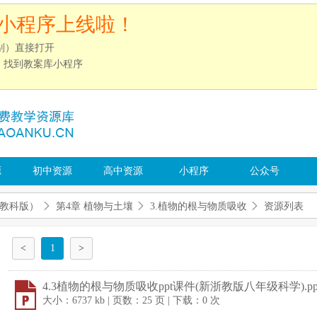
小程序上线啦！
别）直接打开
”，找到教案库小程序
源
初中资源
高中资源
小程序
公众号
教科版）
第4章 植物与土壤
3.植物的根与物质吸收
资源列表
<
1
>
4.3植物的根与物质吸收ppt课件(新浙教版八年级科学).pp
大小：6737 kb | 页数：25 页 | 下载：0 次