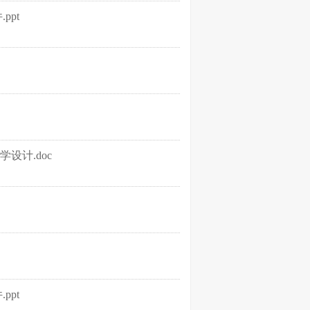
ppt
设计.doc
ppt