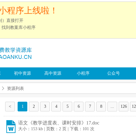
小程序上线啦！
别）直接打开
”，找到教案库小程序
源
初中资源
高中资源
小程序
公众号
资源列表
<
1
2
3
4
5
6
7
8
...
126
12
语文《教学进度表、课时安排》17.doc
大小：153 kb | 页数：2 页 | 下载：101 次