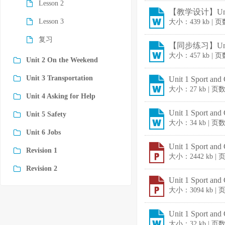
Lesson 2
【教学设计】Unit 
Lesson 3
大小：439 kb | 
复习
【同步练习】Unit 
大小：457 kb | 
Unit 2 On the Weekend
Unit 3 Transportation
Unit 1 Sport a
大小：27 kb | 页
Unit 4 Asking for Help
Unit 1 Sport a
Unit 5 Safety
大小：34 kb | 页
Unit 6 Jobs
Unit 1 Sport an
Revision 1
大小：2442 kb |
Revision 2
Unit 1 Sport an
大小：3094 kb |
Unit 1 Sport a
大小：32 kb | 页