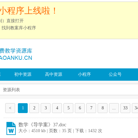
小程序上线啦！
别）直接打开
”，找到教案库小程序
源
初中资源
高中资源
小程序
公众号
资源列表
<
1
2
3
4
5
6
7
8
...
33
3
数学《导学案》37.doc
大小：4510 kb | 页数：35 页 | 下载：1432 次