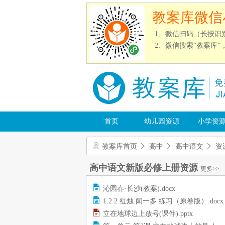
教案库微信
1、微信扫码（长按识
2、微信搜索“教案库
首页
幼儿园资源
小学资
教案库首页
高中
高中语文
资
高中语文新版必修上册资源
更多>>
沁园春·长沙(教案).docx
1.2.2 红烛 闻一多 练习（原卷版）.docx
立在地球边上放号(课件).pptx