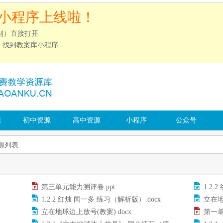
小程序上线啦！
别）直接打开
”，找到教案库小程序
源
初中资源
高中资源
小程序
公众号
源列表
第三单元能力测评卷.ppt
1.2.
1.2.2 红烛 闻一多 练习（解析版）.docx
立在地
立在地球边上放号(教案).docx
第一单