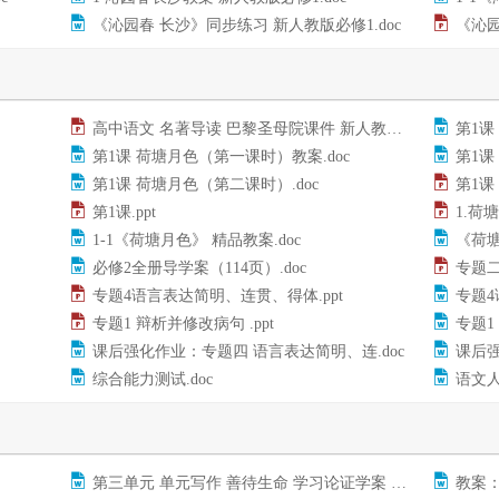
《沁园春 长沙》同步练习 新人教版必修1.doc
《沁园
高中语文 名著导读 巴黎圣母院课件 新人教版必修2.ppt
第1课 
第1课 荷塘月色（第一课时）教案.doc
第1课
第1课 荷塘月色（第二课时）.doc
第1课 
第1课.ppt
1.荷塘
1-1《荷塘月色》 精品教案.doc
《荷塘
必修2全册导学案（114页）.doc
专题二
专题4语言表达简明、连贯、得体.ppt
专题4
专题1 辩析并修改病句 .ppt
专题1
课后强化作业：专题四 语言表达简明、连.doc
课后强
综合能力测试.doc
语文人
第三单元 单元写作 善待生命 学习论证学案 新人教.doc
教案：