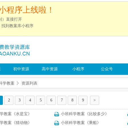
小程序上线啦！
别）直接打开
”，找到教案库小程序
源
初中资源
高中资源
小程序
公众号
科学教案
资源列表
2
3
4
5
6
7
8
9
>
学教案《水是宝》
小班科学教案《比较多少》
学教案《猜动物》
小班科学教案《乘船》