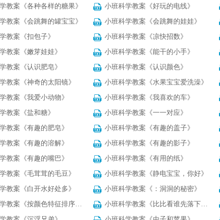
学教案《各种各样的糖果》
小班科学教案《好玩的电线》
学教案《会跳舞的罐宝宝》
小班科学教案《会跳舞的娃娃》
学教案《扣包子》
小班科学教案《凉快招数》
学教案《嫩芽娃娃》
小班科学教案《能干的小手》
学教案《认识肥皂》
小班科学教案《认识颜色》
学教案《神奇的太阳镜》
小班科学教案《水果宝宝爱洗澡》
学教案《我爱小动物》
小班科学教案《我喜欢的车》
学教案《盐和糖》
小班科学教案《一一对应》
学教案《有趣的肥皂》
小班科学教案《有趣的盖子》
学教案《有趣的溶解》
小班科学教案《有趣的影子》
学教案《有趣的嘴巴》
小班科学教案《有用的纸》
学教案《毛茸茸的毛豆》
小班科学教案《静电宝宝，你好》
学教案《白开水好处多》
小班科学教案《：洞洞的秘密》
学教案《按颜色特征排序（量）》
小班科学教案《比比看谁先落下来》
学教案《沉浮兄弟》
小班科学教案《虫子和苹果》